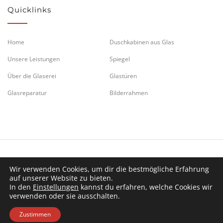
Quicklinks
Home
Duschkabinen aus Glas
Unsere Leistungen
Spiegel
Über die Glaserei
Glastüren
Glasreparatur
Bilderrahmen
Wir verwenden Cookies, um dir die bestmögliche Erfahrung
auf unserer Website zu bieten.
In den
Einstellungen
kannst du erfahren, welche Cookies wir
verwenden oder sie ausschalten.
© 2026 Karl Leitl Glaserei GmbH in Klagenfurt, Kärnten,
Impressum
/
AGB
/
Rechtshinweis
Zustimmen