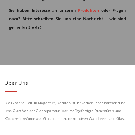
Sie haben Interesse an unseren
Produkten
oder Fragen
dazu?
Bitte schreiben Sie uns eine Nachricht – wir sind
gerne für Sie da!
Über Uns
Die Glaserei Leitl in Klagenfurt, Kärnten ist Ihr verlässlicher Partner rund
ums Glas: Von der Glasreparatur über maßgefertigte Duschtüren und
Küchenrückwände aus Glas bis hin zu dekorativen Wanduhren aus Glas.