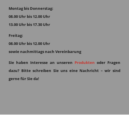
Montag bis Donnerstag:
08.00 Uhr bis 12.00 Uhr
13.00 Uhr bis 17.30 Uhr
Freitag:
08.00 Uhr bis 12.00 Uhr
sowie nachmittags nach Vereinbarung
Sie haben Interesse an unseren
Produkten
oder Fragen
dazu?
Bitte schreiben Sie uns eine Nachricht – wir sind
gerne für Sie da!