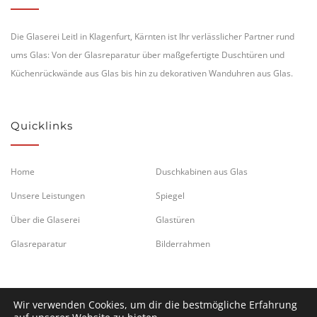
Die Glaserei Leitl in Klagenfurt, Kärnten ist Ihr verlässlicher Partner rund
ums Glas: Von der Glasreparatur über maßgefertigte Duschtüren und
Küchenrückwände aus Glas bis hin zu dekorativen Wanduhren aus Glas.
Quicklinks
Home
Duschkabinen aus Glas
Unsere Leistungen
Spiegel
Über die Glaserei
Glastüren
Glasreparatur
Bilderrahmen
Wir verwenden Cookies, um dir die bestmögliche Erfahrung