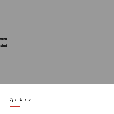
agen
 sind
Quicklinks