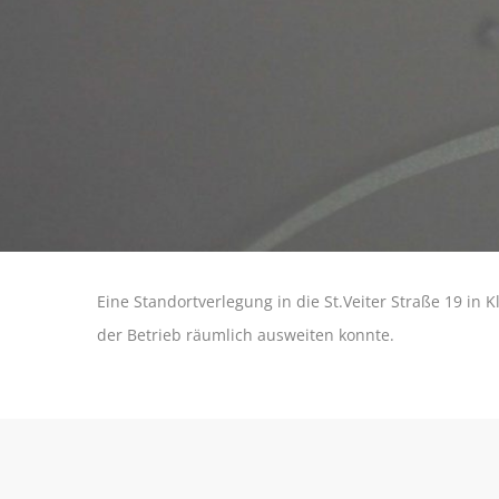
Eine Standortverlegung in die St.Veiter Straße 19 in Kl
der Betrieb räumlich ausweiten konnte.