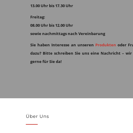
13.00 Uhr bis 17.30 Uhr
Freitag:
08.00 Uhr bis 12.00 Uhr
sowie nachmittags nach Vereinbarung
Sie haben Interesse an unseren
Produkten
oder Fr
dazu?
Bitte schreiben Sie uns eine Nachricht – wir
gerne für Sie da!
Über Uns