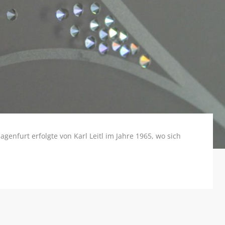
agenfurt erfolgte von Karl Leitl im Jahre 1965, wo sich