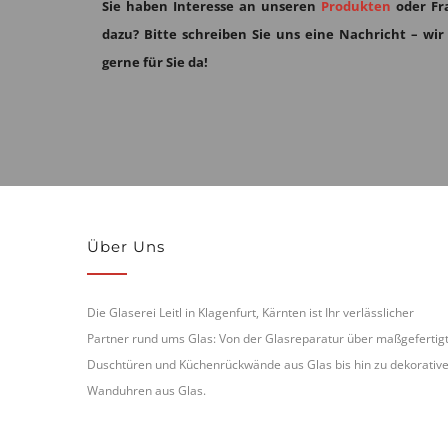
Sie haben Interesse an unseren
Produkten
oder Fr
dazu?
Bitte schreiben Sie uns eine Nachricht – wir
gerne für Sie da!
Über Uns
Die Glaserei Leitl in Klagenfurt, Kärnten ist Ihr verlässlicher
Partner rund ums Glas: Von der Glasreparatur über maßgefertig
Duschtüren und Küchenrückwände aus Glas bis hin zu dekorativ
Wanduhren aus Glas.