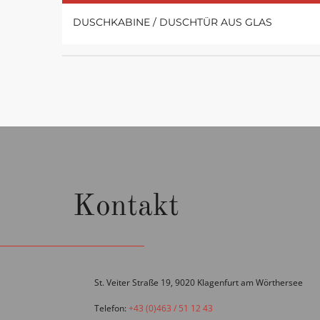
DUSCHKABINE / DUSCHTÜR AUS GLAS
Kontakt
St. Veiter Straße 19, 9020 Klagenfurt am Wörthersee
Telefon:
+43 (0)463 / 51 12 43