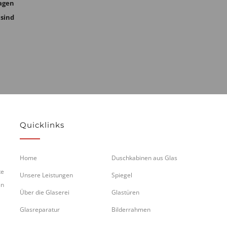
agen
 sind
Quicklinks
Home
Duschkabinen aus Glas
te
Unsere Leistungen
Spiegel
en
Über die Glaserei
Glastüren
Glasreparatur
Bilderrahmen