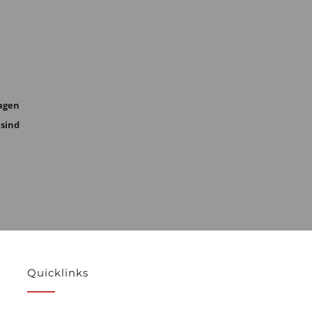
agen
 sind
Quicklinks