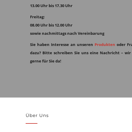
13.00 Uhr bis 17.30 Uhr
Freitag:
08.00 Uhr bis 12.00 Uhr
sowie nachmittags nach Vereinbarung
Sie haben Interesse an unseren
Produkten
oder Fr
dazu?
Bitte schreiben Sie uns eine Nachricht – wir
gerne für Sie da!
Über Uns