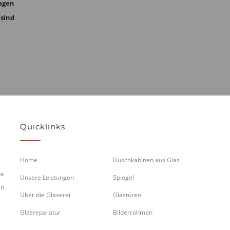
agen
 sind
Quicklinks
Home
Duschkabinen aus Glas
te
Unsere Leistungen
Spiegel
en
Über die Glaserei
Glastüren
Glasreparatur
Bilderrahmen