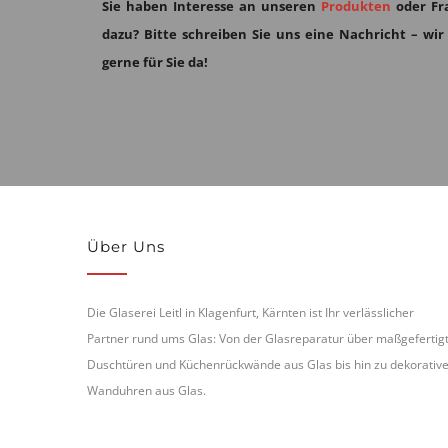
Sie haben Interesse an unseren
Produkten
oder Fr
dazu?
Bitte schreiben Sie uns eine Nachricht – wir
gerne für Sie da!
Über Uns
Die Glaserei Leitl in Klagenfurt, Kärnten ist Ihr verlässlicher
Partner rund ums Glas: Von der Glasreparatur über maßgefertig
Duschtüren und Küchenrückwände aus Glas bis hin zu dekorativ
Wanduhren aus Glas.