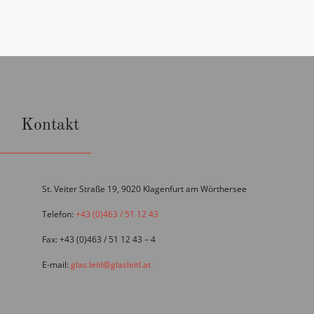
Kontakt
St. Veiter Straße 19, 9020 Klagenfurt am Wörthersee
Telefon:
+43 (0)463 / 51 12 43
Fax: +43 (0)463 / 51 12 43 – 4
E-mail:
glas.leitl@glasleitl.at