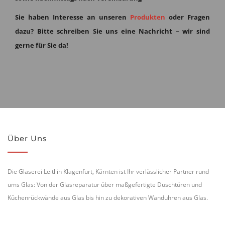
Sie haben Interesse an unseren
Produkten
oder Fragen
dazu?
Bitte schreiben Sie uns eine Nachricht – wir sind
gerne für Sie da!
Über Uns
Die Glaserei Leitl in Klagenfurt, Kärnten ist Ihr verlässlicher Partner rund
ums Glas: Von der Glasreparatur über maßgefertigte Duschtüren und
Küchenrückwände aus Glas bis hin zu dekorativen Wanduhren aus Glas.