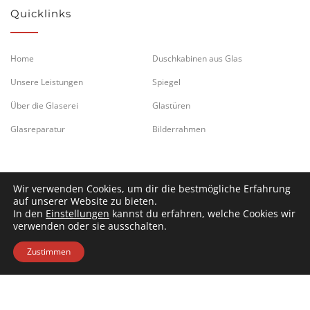
Quicklinks
Home
Duschkabinen aus Glas
Unsere Leistungen
Spiegel
Über die Glaserei
Glastüren
Glasreparatur
Bilderrahmen
Wir verwenden Cookies, um dir die bestmögliche Erfahrung
auf unserer Website zu bieten.
In den
Einstellungen
kannst du erfahren, welche Cookies wir
verwenden oder sie ausschalten.
Zustimmen
© 2026 Karl Leitl Glaserei GmbH in Klagenfurt, Kärnten,
Impressum
/
AGB
/
Rechtshinweis