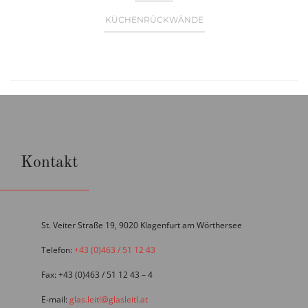
KÜCHENRÜCKWÄNDE
Kontakt
St. Veiter Straße 19, 9020 Klagenfurt am Wörthersee
Telefon:
+43 (0)463 / 51 12 43
Fax: +43 (0)463 / 51 12 43 – 4
E-mail:
glas.leitl@glasleitl.at